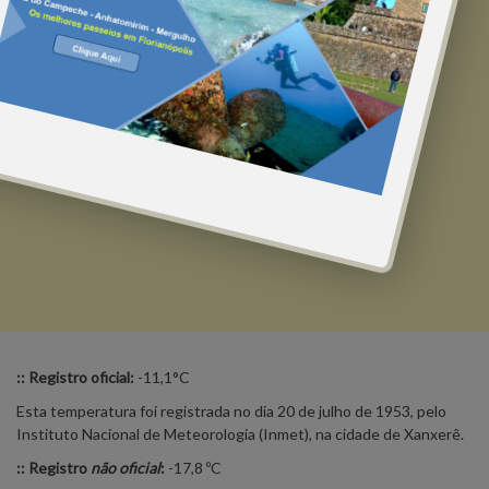
:: Registro oficial:
-11,1°C
Esta temperatura foi registrada no dia 20 de julho de 1953, pelo
Instituto Nacional de Meteorologia (Inmet), na cidade de Xanxerê.
:: Registro
não
oficial
:
-17,8 ºC