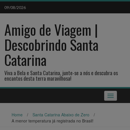
Skip
09/08/2026
to
content
Amigo de Viagem |
Descobrindo Santa
Catarina
Viva a Bela e Santa Catarina, junte-se a nós e descubra os
encantos desta terra maravilhosa!
Toggle
navigation
Home
/
Santa Catarina Abaixo de Zero
/
A menor temperatura já registrada no Brasil!