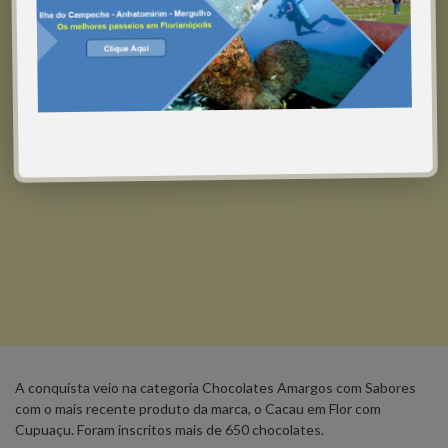
A conquista veio na categoria Chocolates Amargos com Sabores
com o mais recente produto da marca, o Cacau em Flor com
Cupuaçu. Foram inscritos mais de 650 chocolates.