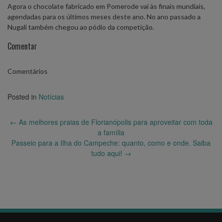
Agora o chocolate fabricado em Pomerode vai às finais mundiais,
agendadas para os últimos meses deste ano. No ano passado a
Nugali também chegou ao pódio da competição.
Comentar
Comentários
Posted in
Notícias
Post
←
As melhores praias de Florianópolis para aproveitar com toda
navigation
a família
Passeio para a Ilha do Campeche: quanto, como e onde. Saiba
tudo aqui!
→