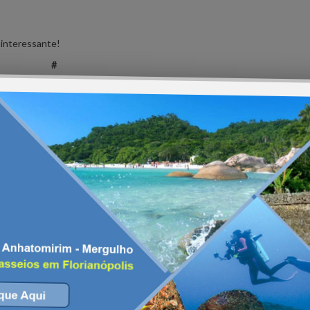
 interessante!
#
mpanhas, o mês, que ganhou a cor rosa como apelido, ajuda as pessoas
 exames em dia para evitar a doença. Pensando nisso, o
R7
conversou 
ria Ramirez, para descobrir como os alimentos e hábitos podem ajudar na
 um ótimo hábito para quem busca a prevenção. Principalmente, se as co
rígenas, como o ômega 3.
em vitaminas, por que não escolher algo mais light para o corpo? Optar 
 prevenir o câncer, quanto na saúde em geral.
ara o organismo. Mas é válido lembrar que o excesso não é bem vindo! 
ação, pode ser mantido!
 e legumes é essencial, se você busca ajudar seu corpo a combater a doe
na famosa “comida de verdade” é essencial. Entre os mais eficazes estão o
há verde, nozes, linhaça e muitos outros. Confira os benefícios de alguns 