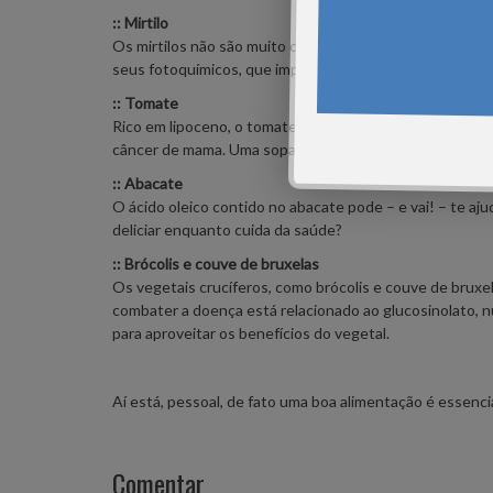
:: Mirtilo
Os mirtilos não são muito conhecidos no Brasil, mas p
seus fotoquímicos, que impedem o nascimento de célula
:: Tomate
Rico em lipoceno, o tomate da sua salada está ajudando
câncer de mama. Uma sopa de tomates frescos pode ser
:: Abacate
O ácido oleico contido no abacate pode – e vai! – te aju
deliciar enquanto cuida da saúde?
:: Brócolis e couve de bruxelas
Os vegetais crucíferos, como brócolis e couve de bruxe
combater a doença está relacionado ao glucosinolato, 
para aproveitar os benefícios do vegetal.
Aí está, pessoal, de fato uma boa alimentação é essen
Comentar