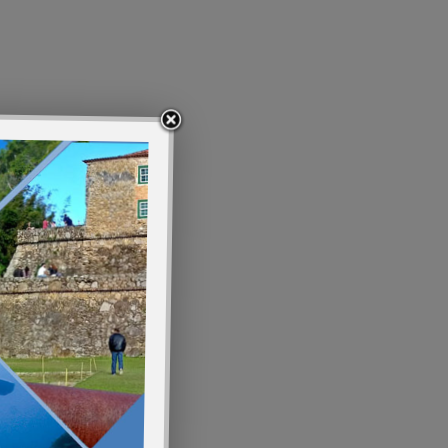
 a
com
midas
por
O happy
nça.
 repolho,
deles