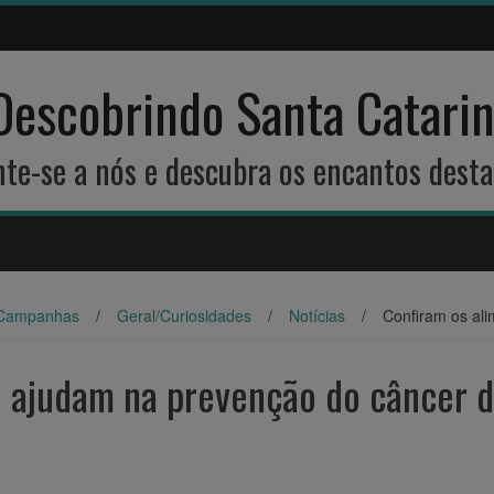
Descobrindo Santa Catari
unte-se a nós e descubra os encantos desta
Campanhas
/
Geral/Curiosidades
/
Notícias
/
Confiram os al
e ajudam na prevenção do câncer 