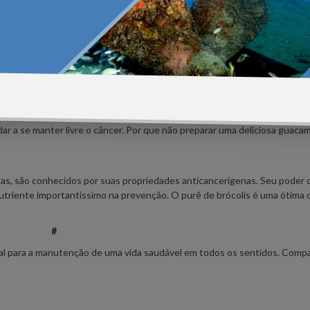
odem ser uma grande mão na roda quando o assunto é a prevenção por co
s cancerígenas. Por que não comer uma deliciosa torta com mirtilos?
 e você nem sabe. O nutriente tem a propriedade de diminuir as chances
 uma ótima opção para consumir a fruta.
dar a se manter livre o câncer. Por que não preparar uma deliciosa guaca
las, são conhecidos por suas propriedades anticancerígenas. Seu poder 
nutriente importantíssimo na prevenção. O purê de brócolis é uma ótima
#
cial para a manutenção de uma vida saudável em todos os sentidos. Comp