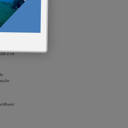
nta de
 do
mole e se
de
 opção
artilhem!