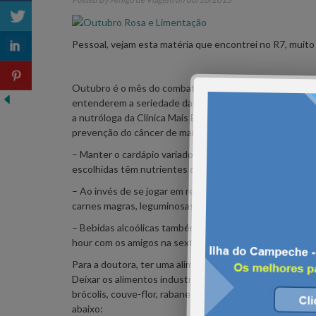
Pessoal, vejam esta matéria que encontrei no R7, muito
Outubro é o mês do combate ao câncer de mama. Com ca
entenderem a seriedade das mulheres manterem os seus
a nutróloga da Clínica Mais Excelência Médica, Ana Valé
prevenção do câncer de mama:
– Manter o cardápio variado com alimentos saudáveis é
escolhidas têm nutrientes que combatem células cance
– Ao invés de se jogar em refeições gordurosas e pobre 
carnes magras, leguminosas e grãos pode ajudar tanto a
– Bebidas alcoólicas também não fazem tão bem assim p
hour com os amigos na sexta-feira, se feito com moder
Para a doutora, ter uma alimentação recheada de frutas
Deixar os alimentos industrializados de lado e apostar 
brócolis, couve-flor, rabanete, leite de soja, cúrcuma, c
abaixo: