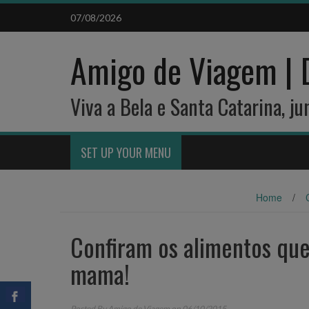
Skip
07/08/2026
to
content
Amigo de Viagem | 
Viva a Bela e Santa Catarina, j
SET UP YOUR MENU
Home
/
Confiram os alimentos qu
mama!
Posted By
Amigo de Viagem
on 06/10/2015