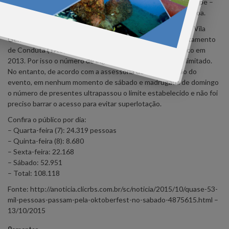
comercializados cerca de 63 mil pratos e 160 mil litros de chope –
360.978 copos –, o que gera uma média de 1,5 litro por pessoa.
O número máximo de pessoas ao mesmo tempo dentro da Vila
Germânica é de 37.704, determinado pelo Termo de Ajustamento
de Conduta (TAC) entre a prefeitura e o Ministério Público em
2013. Por isso o número de ingressos comercializados é limitado.
No entanto, de acordo com a assessoria de comunicação do
evento, em nenhum momento de sábado e madrugada de domingo
o número de presentes ultrapassou o limite estabelecido e não foi
preciso barrar o acesso para evitar superlotação.
Confira o público por dia:
– Quarta-feira (7): 24.319 pessoas
– Quinta-feira (8): 8.680
– Sexta-feira: 22.168
– Sábado: 52.951
– Total: 108.118
Fonte: http://anoticia.clicrbs.com.br/sc/noticia/2015/10/quase-53-
mil-pessoas-passam-pela-oktoberfest-no-sabado-4875615.html –
13/10/2015