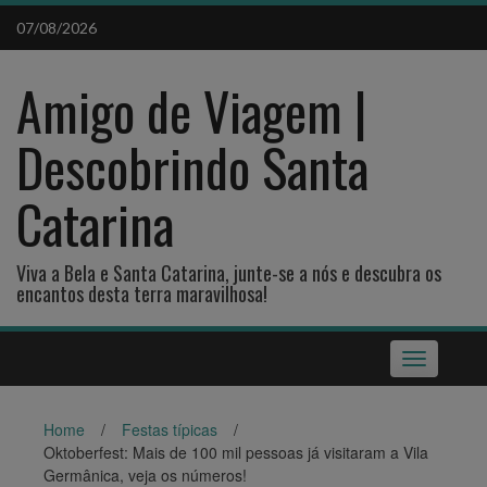
Skip
07/08/2026
to
content
Amigo de Viagem |
Descobrindo Santa
Catarina
Viva a Bela e Santa Catarina, junte-se a nós e descubra os
encantos desta terra maravilhosa!
Toggle
navigation
Home
/
Festas típicas
/
Oktoberfest: Mais de 100 mil pessoas já visitaram a Vila
Germânica, veja os números!