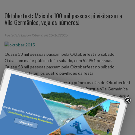
Oktoberfest: Mais de 100 mil pessoas já visitaram a
Vila Germânica, veja os números!
Posted By
Edson Ribeiro
on 13/10/2015
Quase 53 mil pessoas passam pela Oktoberfest no sábado
O dia com maior público foi o sábado, com 52.951 pessoas
Quase 53 mil pessoas passam pela Oktoberfest no sábado
Presentes lotaram os quatro pavilhões da festa
De quarta-feira a sábado – os quatro primeiros dias de Oktoberfest
– mais de 108 mil pessoas já passaram pelo Parque Vila Germânica
em Blumenau. Os dados divulgados neste domingo apontam que o
dia com maior público foi o sábado, com 52.951 pessoas. Mesmo
com a chuva que voltou a cair na noite deste domingo na cidade, a
expectativa da organização da festa é que o público seja, no
mínimo, igual ao de sábado.
Desde quarta-feira – quando a festa começou – já foram