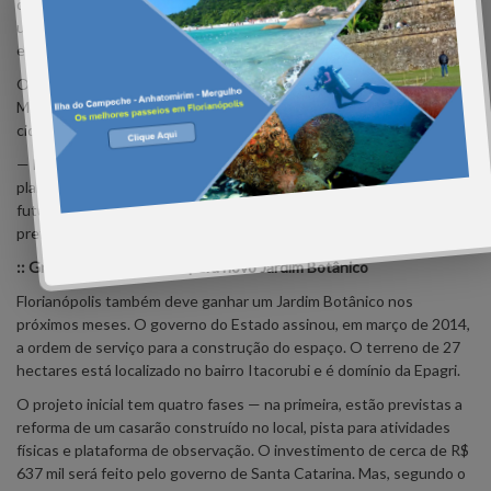
que fica dentro de um loteamento residencial, foram construídos
um anfiteatro, trilhas ecológicas, estufa com vegetação e herbário
e uma sede administrativa.
O Jardim Botânico de São José ficará sob a tutela da Fundação
Municipal do Meio Ambiente e Desenvolvimento Sustentável da
cidade e estará voltado para a educação ambiental da população.
— Não tenho dúvida de que é uma semente que estamos
plantando para as gerações futuras. Esse é um compromisso com o
futuro da cidade e a preservação das espécies regionais — disse a
prefeita Adeliana Dal Pont.
:: Grande Florianópolis espera novo Jardim Botânico
Florianópolis também deve ganhar um Jardim Botânico nos
próximos meses. O governo do Estado assinou, em março de 2014,
a ordem de serviço para a construção do espaço. O terreno de 27
hectares está localizado no bairro Itacorubi e é domínio da Epagri.
O projeto inicial tem quatro fases — na primeira, estão previstas a
reforma de um casarão construído no local, pista para atividades
físicas e plataforma de observação. O investimento de cerca de R$
637 mil será feito pelo governo de Santa Catarina. Mas, segundo o