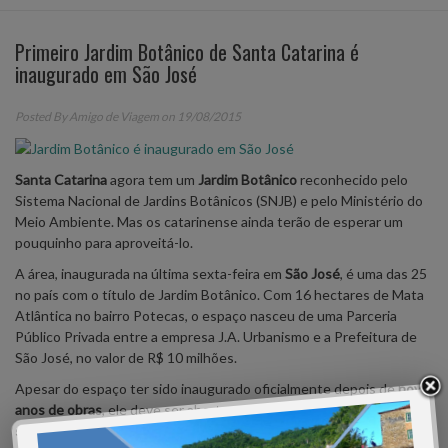
Primeiro Jardim Botânico de Santa Catarina é
inaugurado em São José
Posted By
Amigo de Viagem
on 19/08/2015
Santa Catarina
agora tem um
Jardim Botânico
reconhecido pelo
Sistema Nacional de Jardins Botânicos (SNJB) e pelo Ministério do
Meio Ambiente. Mas os catarinense ainda terão de esperar um
pouquinho para aproveitá-lo.
A área, inaugurada na última sexta-feira em
São José
, é uma das 25
no país com o título de Jardim Botânico. Com 16 hectares de Mata
Atlântica no bairro Potecas, o espaço nasceu de uma Parceria
Público Privada entre a empresa J.A. Urbanismo e a Prefeitura de
São José, no valor de R$ 10 milhões.
Apesar do espaço ter sido inaugurado oficialmente depois de
nove
anos de obras
, ele deve ser aberto para o público somente em
setembro
. Ainda faltam alguns retoques para a conclusão. Na área,