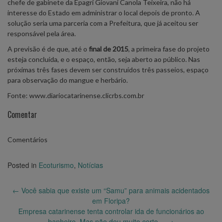
chefe de gabinete da Epagri Giovani Canola Teixeira, não há
interesse do Estado em administrar o local depois de pronto. A
solução seria uma parceria com a Prefeitura, que já aceitou ser
responsável pela área.
A previsão é de que, até o
final de 2015
, a primeira fase do projeto
esteja concluída, e o espaço, então, seja aberto ao público. Nas
próximas três fases devem ser construídos três passeios, espaço
para observação do mangue e herbário.
Fonte: www.diariocatarinense.clicrbs.com.br
Comentar
Comentários
Posted in
Ecoturismo
,
Notícias
Post
←
Você sabia que existe um “Samu” para animais acidentados
navigation
em Floripa?
Empresa catarinense tenta controlar ida de funcionários ao
banheiro. Mas não deu muito certo…
→