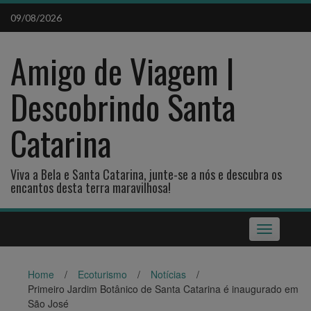
Skip
09/08/2026
to
content
Amigo de Viagem |
Descobrindo Santa
Catarina
Viva a Bela e Santa Catarina, junte-se a nós e descubra os
encantos desta terra maravilhosa!
Toggle
navigation
Home
/
Ecoturismo
/
Notícias
/
Primeiro Jardim Botânico de Santa Catarina é inaugurado em
São José