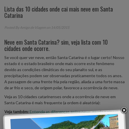
Lista das 10 cidades onde cai mais neve em Santa
Catarina
Posted By
Amigo de Viagem
on 14/05/2015
Neve em Santa Catarina? sim, veja lista com 10
cidades onde ocorre.
Se você quer ver neve, então Santa Catarina é o lugar certo! Nosso
estado é o estado brasileiro onde mais ocorre este fenômeno
devido as condições climáticas do seu planalto sul, e as
precipitações podem ser observadas praticamente todos os anos.
A passagem de uma frente fria pela região, aliada a uma forte massa
de ar frio e seco, de origem polar, favorece a ocorrência de neve.
Veja as 10 cidades catarinenses onde a ocorrência de neve em
Santa Catarina é mais frequente (a ordem é aleatória):
Veja também:
Entenda as diferenças entre neve, geada e sincelo.
1 –
Urubici