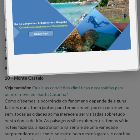
2 – São Joaquim
3 –
Urupema
4 –
Bom Jardim da Serra
5 – Bom Retiro
6 – Otacílo Costa
7 –
Lages
8 – Fraiburgo
9 – Curitibanos
10 – Monte Castelo
Veja também:
Quais as condições climáticas necessárias para
ocorrer neve em Santa Catarina?
Como dissemos, a ocorrência do fenômeno depende de alguns
fatores que atuem juntos para termos neve. porém com neve ou
sem, todas as cidades acima merecem ser visitadas sobretudo
nesta época de frio. As paisagens são exuberantes, temos vários
hotéis fazenda, a gastronomia na serra é de uma variedade
surpreendente,alis come-se muito bem neste lugares, e com boa