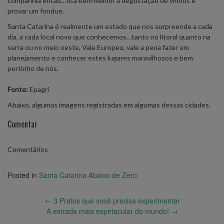
companhia então…fica bem melhor a degustação de vinhos e
provar um fondue.
Santa Catarina é realmente um estado que nos surpreende a cada
dia, a cada local novo que conhecemos…tanto no litoral quanto na
serra ou no meio oeste, Vale Europeu, vale a pena fazer um
planejamento e conhecer estes lugares maravilhosos e bem
pertinho de nós.
Fonte:
Epagri
Abaixo, algumas imagens registradas em algumas dessas cidades.
Comentar
Comentários
Posted in
Santa Catarina Abaixo de Zero
Post
←
3 Pratos que você precisa experimentar
navigation
A estrada mais espetacular do mundo!
→