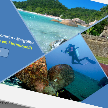
uma cidade. “Ainda teremos a influência do ar seco, ou seja, a previsão 
egiões do estado. O destaque novamente vão ser as temperaturas, que…
comment
Read M
 Santa Catarina. Nesta sexta-feira (28), o amanhecer foi gelado em algu
/Ciram, Urupema marcou -1,8ºC pouco antes das 6h. Na cidade de São Jo
frio no amanhecer, o dia deve ter temperaturas agradáveis em todas as
comment
Read M
! A situação é preocupante.
dos todos os dias em Blumenau, no Vale do Itajaí. Os vazamentos são a
al do Almoço de quinta-feira (27). O Serviço Autônomo Municipal de Águ
s por dia e a manutenção depende da gravidade do problema. Por isso, 