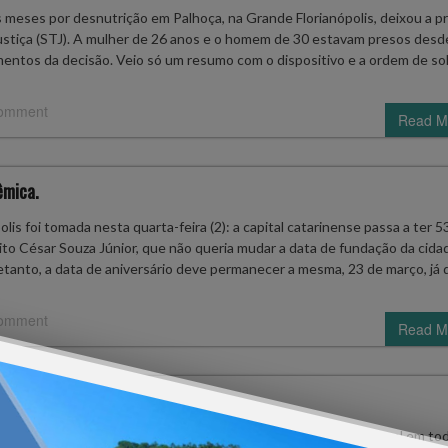
s meses por desnutrição em Palhoça, na Grande Florianópolis, deixou a p
Justiça (STJ). A mulher de 26 anos e o homem de 30 estavam presos desd
entos da decisão. Veio só um resumo com o dispositivo e a ordem de sol
comment
Read M
êmica.
is foi tomada nesta quarta-feira (2): a capital catarinense passa a ter 5
to César Souza Júnior, que não queria mudar a data de fundação da cidad
etanto, a data de aniversário deve permanecer a mesma, 23 de março, já 
comment
Read M
o ar seco, que vai fazer com que a segunda-feira (31) seja de sol em to