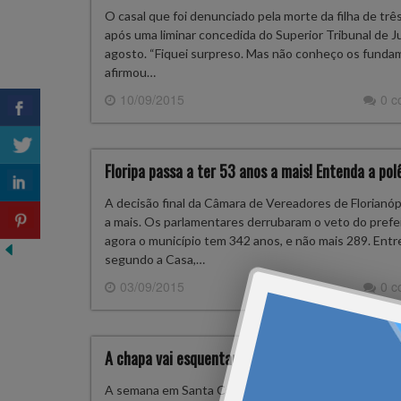
O casal que foi denunciado pela morte da filha de trê
após uma liminar concedida do Superior Tribunal de 
agosto. “Fiquei surpreso. Mas não conheço os fundam
afirmou…
10/09/2015
0 
Floripa passa a ter 53 anos a mais! Entenda a pol
A decisão final da Câmara de Vereadores de Florianópol
a mais. Os parlamentares derrubaram o veto do prefei
agora o município tem 342 anos, e não mais 289. Entr
segundo a Casa,…
03/09/2015
0 
A chapa vai esquentar!
A semana em Santa Catarina começa com a influência d