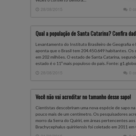
28/08/2015
0 
Qual a população de Santa Catarina? Confira dad
Levantamento do Instituto Brasileiro de Geografia e Es
aponta que o Brasil tem 204.450.649 habitantes. Os 
em 202 milhões. O estado de Santa Catarina, segundo
estado é o 11º mais populoso do país. Fonte: g1.glob
28/08/2015
0 
Você não vai acreditar no tamanho desse sapo!
Cientistas descobriram uma nova espécie de sapo na S
pouco mais de um centímetro. Os pesquisadores acre
morro da Serra do Quiriri, em áreas pertencentes ao
Brachycephalus quiririensis foi coletado em 2011 e