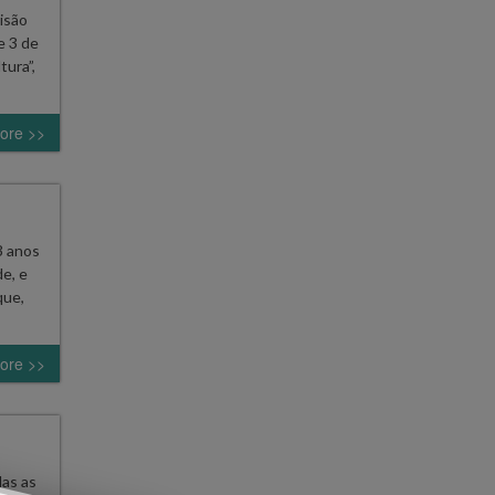
risão
e 3 de
tura”,
ore >>
3 anos
e, e
que,
ore >>
das as