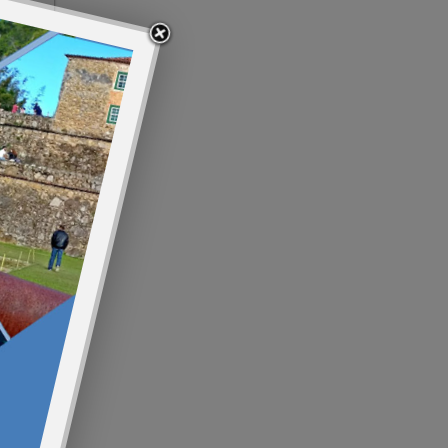
indica
ore >>
mas
aquim,
ore >>
a e
às