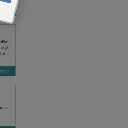
ore >>
nião”
ulação
, o
ore >>
m
único