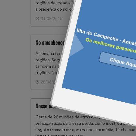
regiões do estado. Não há previsão de chuva para nenh
a presença do sol com poucas nuvens em todas as r
31/08/2015
0 
No amanhecer de hoje, fez muito frio na serra!
A semana termina com predomínio do ar seco e sol em
regiões. Segundo a estação meteorólogica da Epagri
também na Serra, teve registro de geada. Apesar do 
regiões. No Norte e Sul do estado, os…
28/08/2015
0 
Nosso dinheiro escorrendo literalmente pelo ralo
Cerca de 20 milhões de litros de água são desperdiça
principal razão para essa perda, como mostrou o Jorn
Esgoto (Samae) diz que recebe, em média, 14 chamado
vezes o conserto demora…