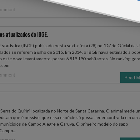
comment
Read M
os atualizados do IBGE.
tatística (IBGE) publicado nesta sexta-feira (28) no “Diário Oficial da U
dados se referem a julho de 2015. Em 2014, o IBGE havia estimado a pop
 este novo levantamento, possui 6.819.190 habitantes. No ranking geral
o.com
comment
Read M
erra do Quiriri, localizada no Norte de Santa Catarina. O animal mede u
ditam que é possível que essa espécie só possa ser encontrada em um 
s municípios de Campo Alegre e Garuva. O primeiro modelo do sapo
m Campo…