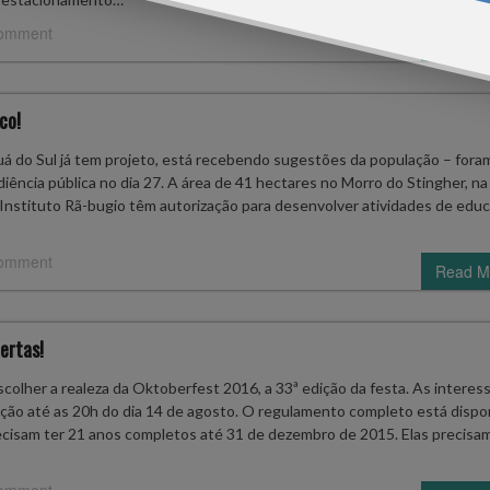
comment
Read M
co!
guá do Sul já tem projeto, está recebendo sugestões da população – fora
iência pública no dia 27. A área de 41 hectares no Morro do Stingher, na
 Instituto Rã-bugio têm autorização para desenvolver atividades de edu
comment
Read M
ertas!
scolher a realeza da Oktoberfest 2016, a 33ª edição da festa. As interes
ção até as 20h do dia 14 de agosto. O regulamento completo está dispo
recisam ter 21 anos completos até 31 de dezembro de 2015. Elas precisa