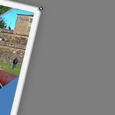
s. O
ados,
ore >>
is
ore >>
e
 da