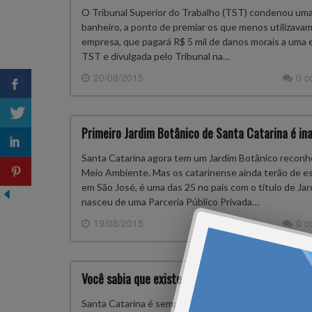
O Tribunal Superior do Trabalho (TST) condenou uma a
banheiro, a ponto de premiar os que menos utilizavam
empresa, que pagará R$ 5 mil de danos morais a uma e
TST e divulgada pelo Tribunal na…
20/08/2015
0 
Primeiro Jardim Botânico de Santa Catarina é i
Santa Catarina agora tem um Jardim Botânico reconhe
Meio Ambiente. Mas os catarinense ainda terão de esp
em São José, é uma das 25 no país com o título de Ja
nasceu de uma Parceria Público Privada…
19/08/2015
0 
Você sabia que existe um “Samu” para animais a
Santa Catarina é sempre um exemplo a ser seguido. D