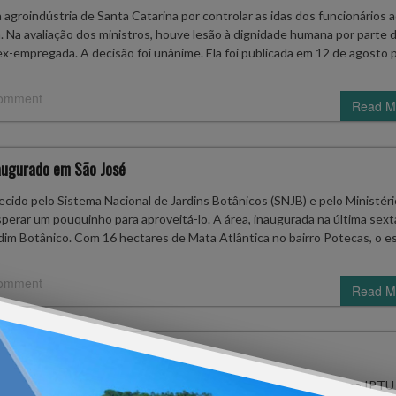
groindústria de Santa Catarina por controlar as idas dos funcionários 
. Na avaliação dos ministros, houve lesão à dignidade humana por parte 
x-empregada. A decisão foi unânime. Ela foi publicada em 12 de agosto 
comment
Read M
naugurado em São José
cido pelo Sistema Nacional de Jardins Botânicos (SNJB) e pelo Ministéri
erar um pouquinho para aproveitá-lo. A área, inaugurada na última sexta
rdim Botânico. Com 16 hectares de Mata Atlântica no bairro Potecas, o 
comment
Read M
cidentados em Floripa?
epois da cidade de Araquari sancionar uma lei que dá desconto no IPTU