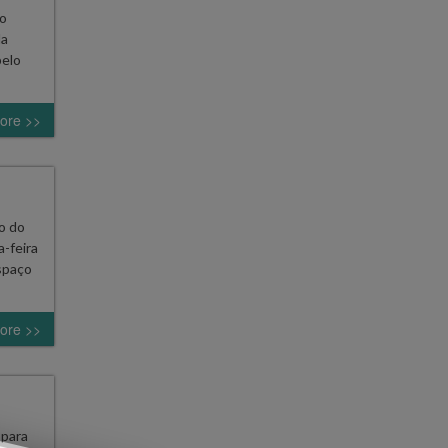
ao
da
pelo
ore >>
o do
-feira
espaço
ore >>
 para