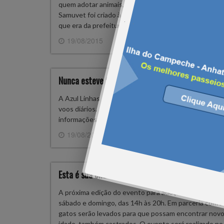
quem adotar animais, Floripa cria o Samuvet, serviço 
Samuvet foi criado à base de doações e custou aos co
que era da prefeitura, foi resgatado…
19/08/2015
0 
Nunca esteve tão fácil voar de Floripa à Poa!
A Azul Linhas Aéreas Brasileiras terá rota inédita ent
voos diários. A tarifa para a nova rota será comerciali
informações: www.voeazul.com.br
19/08/2015
0 
Esta é sua chance de arrumar um ótimo amigo!
A próxima edição do evento para adoção de animais d
sábado e domingo, das 14h às 20h. Em parceria com a
gatos serão levados para que possam encontrar novo
idade, também castrados. O evento será realizado 