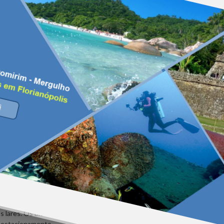
de emergência veterinária para socorrer cães, gatos e cavalos acidentado
fres públicos somente R$ 853,00. O carro para salvar os animais atropel
comment
Read M
re Florianópolis e Porto Alegre (RS) a partir do dia 1º de setembro, com do
zada com ida a partir de R$ 79,90. Acesse o site da Azul para mais
comment
Read M
o Continente Shopping, em São José, ocorre nos dias 22 e 23 de agosto,
 Aprap (Amigos e Protetores dos Animais de Palhoça), cerca de 30 cães 
s lares. Os bichinhos já estão vacinados, desverminados e, dependendo
no estacionamento…