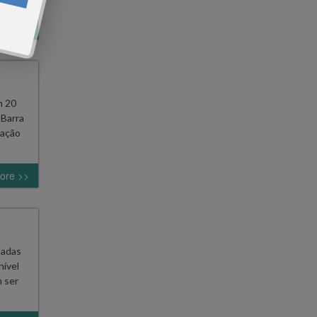
ore >>
m 20
 Barra
cação
ore >>
sadas
nível
m ser