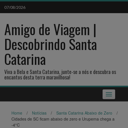
Skip
07/08/2026
to
content
Amigo de Viagem |
Descobrindo Santa
Catarina
Viva a Bela e Santa Catarina, junte-se a nós e descubra os
encantos desta terra maravilhosa!
Toggle
navigation
Home
/
Notícias
/
Santa Catarina Abaixo de Zero
/
Cidades de SC ficam abaixo de zero e Urupema chega a
-4°C