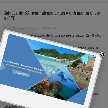
Cidades de SC ficam abaixo de zero e Urupema chega
a -4°C
Posted By
Amigo de Viagem
on 29/04/2016
Geada em Urupema nesta sexta (29) (Foto: Reprodução/RBS
TV)
A sexta-feira (29) em Santa Catarina seguiu com as mesmas
características dos últimos dias: muito frio. Em Urupema, na
Serra, os termômetros chegaram a -4°C. Entre a região e o
Oeste, várias cidades tiveram geada, com vegetação tomada
pelo gelo desde a quinta (28).
O meteorologista Leandro Puchalski, da Central RBS de
Meteorologia, informou por meio dos dados do Inmet/Ciram, as
temperaturas mais baixas até as 6h:
Urupema:
-4ºC